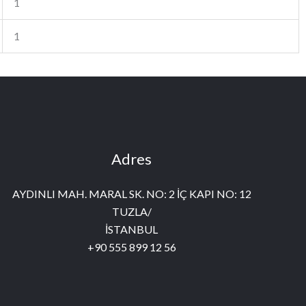
1
1
Adres
AYDINLI MAH. MARAL SK. NO: 2 İÇ KAPI NO: 12
TUZLA/
İSTANBUL
+90 555 899 12 56