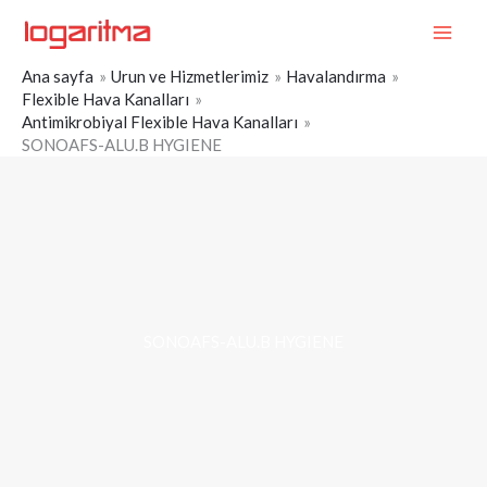
İçeriğe
MAI
atla
ME
Ana sayfa
Urun ve Hizmetlerimiz
Havalandırma
Flexible Hava Kanalları
Antimikrobiyal Flexible Hava Kanalları
SONOAFS-ALU.B HYGIENE
SONOAFS-ALU.B HYGIENE