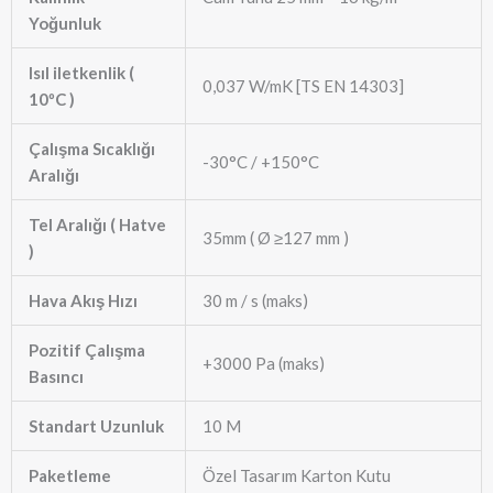
Yoğunluk
Isıl iletkenlik (
0,037 W/mK [TS EN 14303]
10ºC )
Çalışma Sıcaklığı
-30°C / +150°C
Aralığı
Tel Aralığı ( Hatve
35mm ( Ø ≥127 mm )
)
Hava Akış Hızı
30 m / s (maks)
Pozitif Çalışma
+3000 Pa (maks)
Basıncı
Standart Uzunluk
10 M
Paketleme
Özel Tasarım Karton Kutu