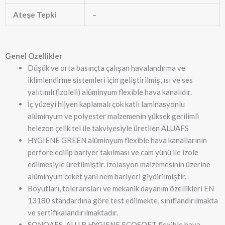
Ateşe Tepki
–
Genel Özellikler
Düşük ve orta basınçta çalışan havalandırma ve
iklimlendirme sistemleri için geliştirilmiş, ısı ve ses
yalıtımlı (izoleli) alüminyum flexible hava kanalıdır.
İç yüzeyi hijyen kaplamalı çok katlı laminasyonlu
alüminyum ve polyester malzemenin yüksek gerilimli
helezon çelik tel ile takviyesiyle üretilen ALUAFS
HYGIENE GREEN alüminyum flexible hava kanallarının
perfore edilip bariyer takılması ve cam yünü ile izole
edilmesiyle üretilmiştir. İzolasyon malzemesinin üzerine
alüminyum ceket yani nem bariyeri giydirilmiştir.
Boyutları, toleransları ve mekanik dayanım özellikleri EN
13180 standardına göre test edilmekte, sınıflandırılmakta
ve sertifikalandırılmaktadır.
SONOAFS-ALU.B HYGIENE ECOSOFT flexible hava