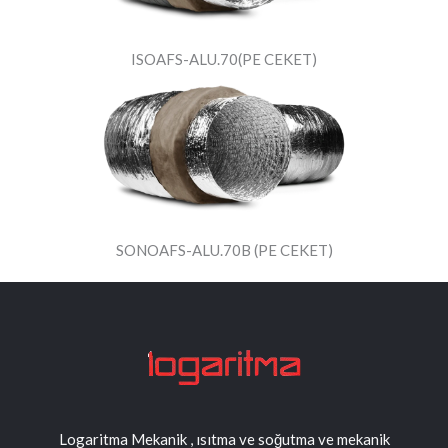
ISOAFS-ALU.70(PE CEKET)
SONOAFS-ALU.70B (PE CEKET)
Logaritma Mekanik , ısıtma ve soğutma ve mekanik