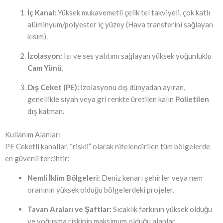
İç Kanal:
Yüksek mukavemetli çelik tel takviyeli, çok katlı
alüminyum/polyester iç yüzey (Hava transferini sağlayan
kısım).
İzolasyon:
Isı ve ses yalıtımı sağlayan yüksek yoğunluklu
Cam Yünü
.
Dış Ceket (PE):
İzolasyonu dış dünyadan ayıran,
genellikle siyah veya gri renkte üretilen kalın
Polietilen
dış katman.
Kullanım Alanları
PE Ceketli kanallar, “riskli” olarak nitelendirilen tüm bölgelerde
en güvenli tercihtir:
Nemli İklim Bölgeleri:
Deniz kenarı şehirler veya nem
oranının yüksek olduğu bölgelerdeki projeler.
Tavan Araları ve Şaftlar:
Sıcaklık farkının yüksek olduğu
ve yoğuşma riskinin maksimum olduğu alanlar.