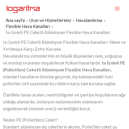
İçeriğe
MAI
atla
ME
Ana sayfa
Urun ve Hizmetlerimiz
Havalandırma
Flexible Hava Kanalları
Isı İzoleli PE Ceketli Alüminyum Flexible Hava Kanalları
Isı İzoleli PE Ceketli Alüminyum Flexible Hava Kanalları: Neme ve
Yırtılmaya Karşı Zırhlı Koruma
Havalandırma sistemlerinin en büyük düşmanları nem, yoğuşma
ve montaj sırasında oluşabilecek fiziksel hasarlardır.
Isı İzoleli PE
(Polietilen) Ceketli Alüminyum Flexible Hava Kanalları
,
standart kanalların ötesine geçerek, dış katmanındaki özel
polietilen zırh sayesinde bu risklere karşı tam koruma sağlar.
Özellikle tavan araları, nemli bölgeler ve şantiye koşullarının ağır
olduğu alanlarda, izolasyon malzemesinin ıslanmasını
engelleyerek sistemin enerji verimliliğini korur.
Neden PE (Polietilen) Ceket?
Standart alüminyum dış ceketlerin aksine, Polietilen ceket şu