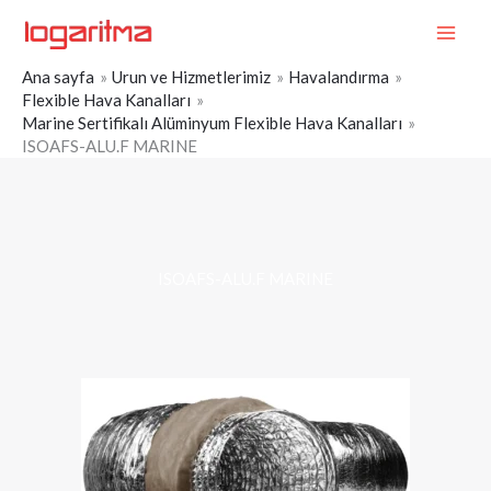
İçeriğe
MAI
atla
ME
Ana sayfa
Urun ve Hizmetlerimiz
Havalandırma
Flexible Hava Kanalları
Marine Sertifikalı Alüminyum Flexible Hava Kanalları
ISOAFS-ALU.F MARINE
ISOAFS-ALU.F MARINE