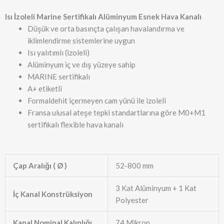
Isı İzoleli Marine Sertifikalı Alüminyum Esnek Hava Kanalı
Düşük ve orta basınçta çalışan havalandırma ve
iklimlendirme sistemlerine uygun
Isı yalıtımlı (izoleli)
Alüminyum iç ve dış yüzeye sahip
MARINE sertifikalı
A+ etiketli
Formaldehit içermeyen cam yünü ile izoleli
Fransa ulusal ateşe tepki standartlarına göre M0+M1
sertifikalı flexible hava kanalı
Çap Aralığı ( Ø )
52-800 mm
3 Kat Alüminyum + 1 Kat
İç Kanal Konstrüksiyon
Polyester
Kanal Nominal Kalınlığı
74 Mikron