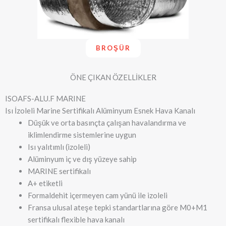
BROŞÜR
ÖNE ÇIKAN ÖZELLİKLER
ISOAFS-ALU.F MARINE
Isı İzoleli Marine Sertifikalı Alüminyum Esnek Hava Kanalı
Düşük ve orta basınçta çalışan havalandırma ve
iklimlendirme sistemlerine uygun
Isı yalıtımlı (izoleli)
Alüminyum iç ve dış yüzeye sahip
MARINE sertifikalı
A+ etiketli
Formaldehit içermeyen cam yünü ile izoleli
Fransa ulusal ateşe tepki standartlarına göre M0+M1
sertifikalı flexible hava kanalı