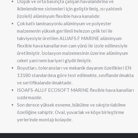
Düşük ve orta basınçta çalışan havalandırma ve
iklimlendirme sistemleri için geliştirilmiş, ısı yalıtımlı
(izoleli) alüminyum flexible hava kanalıdır.
Çok katlı laminasyonlu alüminyum ve polyester
malzemenin yüksek gerilimli helezon çelik tel ile
takviyesiyle üretilen ALUAFS.F MARINE alüminyum
flexible hava kanallarının cam yünü ile izole edilmesiyle
üretilmiştir. İzolasyon malzemesinin üzerine alüminyum
ceket yani nem bariyeri giydirilmiştir.
Boyutları, toleransları ve mekanik dayanım özellikleri EN
13180 standardına göre test edilmekte, sınıflandırılmakta
ve sertifikalandırılmaktadır.
ISOAFS-ALU.F ECOSOFT MARINE flexible hava kanalları
sızdırmazdır.
Son derece yüksek esneme, bükülme ve sıkıştırılabilme
özelliğine sahiptir. Oval, yuvarlak ve köşe birleştirme
yerlerinde montajı kolaydır.