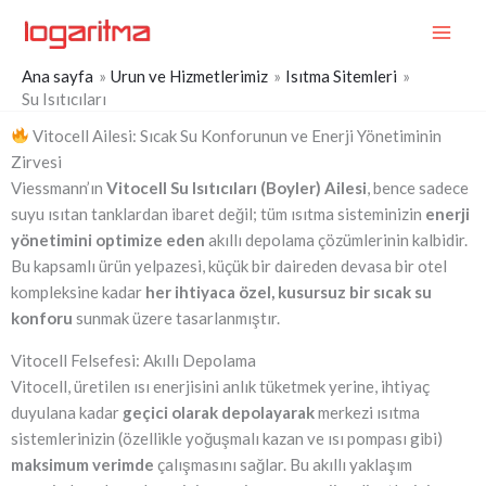
İçeriğe
MAI
atla
ME
Ana sayfa
Urun ve Hizmetlerimiz
Isıtma Sitemleri
Su Isıtıcıları
Vitocell Ailesi: Sıcak Su Konforunun ve Enerji Yönetiminin
Zirvesi
Viessmann’ın
Vitocell Su Isıtıcıları (Boyler) Ailesi
, bence sadece
suyu ısıtan tanklardan ibaret değil; tüm ısıtma sisteminizin
enerji
yönetimini optimize eden
akıllı depolama çözümlerinin kalbidir.
Bu kapsamlı ürün yelpazesi, küçük bir daireden devasa bir otel
kompleksine kadar
her ihtiyaca özel, kusursuz bir sıcak su
konforu
sunmak üzere tasarlanmıştır.
Vitocell Felsefesi: Akıllı Depolama
Vitocell, üretilen ısı enerjisini anlık tüketmek yerine, ihtiyaç
duyulana kadar
geçici olarak depolayarak
merkezi ısıtma
sistemlerinizin (özellikle yoğuşmalı kazan ve ısı pompası gibi)
maksimum verimde
çalışmasını sağlar. Bu akıllı yaklaşım