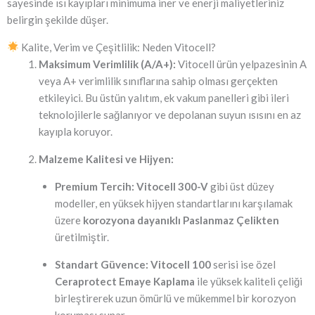
sayesinde ısı kayıpları minimuma iner ve enerji maliyetleriniz
belirgin şekilde düşer.
Kalite, Verim ve Çeşitlilik: Neden Vitocell?
Maksimum Verimlilik (A/A+):
Vitocell ürün yelpazesinin A
veya A+ verimlilik sınıflarına sahip olması gerçekten
etkileyici. Bu üstün yalıtım, ek vakum panelleri gibi ileri
teknolojilerle sağlanıyor ve depolanan suyun ısısını en az
kayıpla koruyor.
Malzeme Kalitesi ve Hijyen:
Premium Tercih:
Vitocell 300-V
gibi üst düzey
modeller, en yüksek hijyen standartlarını karşılamak
üzere
korozyona dayanıklı Paslanmaz Çelikten
üretilmiştir.
Standart Güvence:
Vitocell 100
serisi ise özel
Ceraprotect Emaye Kaplama
ile yüksek kaliteli çeliği
birleştirerek uzun ömürlü ve mükemmel bir korozyon
koruması sunar.