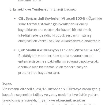
Esneklik ve Yenilenebilir Enerji Uyumu:
Çift Serpantinli Boylerler (Vitocell 100-B):
Özellikle
solar termal sistemler gibi yenilenebilir enerji
kaynaklarını ana ısıtıcınızla (kazan) birleştirmek
istediğinizde idealdir. İki büyük serpantin, güneş
enerjisini en verimli şekilde kullanmanıza olanak tanır.
Çok Modlu Akümülasyon Tankları (Vitocell 340-M):
Bu dâhiyane modeller, hem ısıtma suyunu hem de
entegre sistemle sıcak kullanım suyunu depolayarak,
özellikle alan kısıtlaması olan modernizasyon
projelerinde hayat kurtarır.
Sonuç
Viessmann Vitocell ailesi,
160 litreden 950 litreye
varan geniş
kapasite seçenekleri, dikey ve yatay modelleri, ve üstün yalıtım
teknolojisiyle;
sürekli, hijyenik ve ekonomik sıcak su