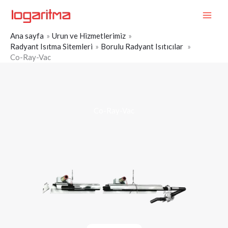
İçeriğe
MAI
atla
ME
Ana sayfa
Urun ve Hizmetlerimiz
Radyant Isıtma Sitemleri
Borulu Radyant Isıtıcılar
Co-Ray-Vac
Co-Ray-Vac