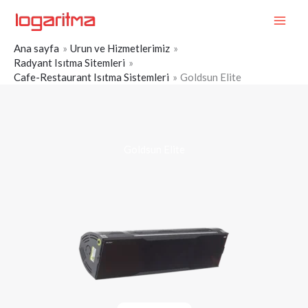
İçeriğe
MAI
atla
ME
Ana sayfa
Urun ve Hizmetlerimiz
Radyant Isıtma Sitemleri
Cafe-Restaurant Isıtma Sistemleri
Goldsun Elite
Goldsun Elite