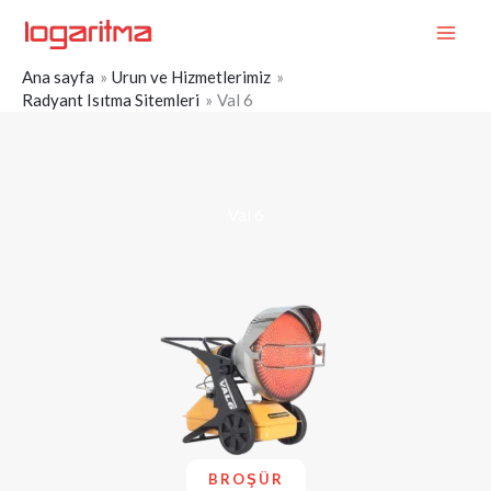
İçeriğe
MAI
atla
ME
Ana sayfa
Urun ve Hizmetlerimiz
Radyant Isıtma Sitemleri
Val 6
Val 6
BROŞÜR