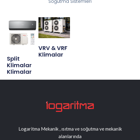
Soğutma Sistemleri​
VRV & VRF
Klimalar
Split
Klimalar
Klimalar
Logaritma Mekanik , ısıtma ve soğutma ve mekanik
alanlarında