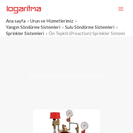
İçeriğe
MAI
atla
ME
Ana sayfa
Urun ve Hizmetlerimiz
Yangın Söndürme Sistemleri
Sulu Söndürme Sistemleri
Sprinkler Sistemleri
Ön Tepkili (Preaction) Sprinkler Sistemi
Ön Tepkili (Preaction) Sprinkler Sistemi