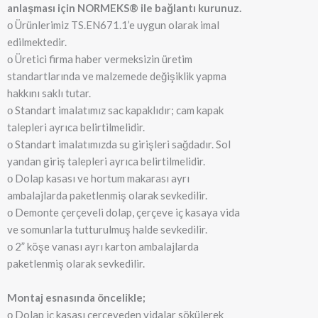
anlaşması için NORMEKS® ile bağlantı kurunuz.
о Ürünlerimiz TS.EN671.1’e uygun olarak imal
edilmektedir.
о Üretici firma haber vermeksizin üretim
standartlarında ve malzemede değişiklik yapma
hakkını saklı tutar.
о Standart imalatımız sac kapaklıdır; cam kapak
talepleri ayrıca belirtilmelidir.
о Standart imalatımızda su girişleri sağdadır. Sol
yandan giriş talepleri ayrıca belirtilmelidir.
о Dolap kasası ve hortum makarası ayrı
ambalajlarda paketlenmiş olarak sevkedilir.
о Demonte çerçeveli dolap, çerçeve iç kasaya vida
ve somunlarla tutturulmuş halde sevkedilir.
о 2” köşe vanası ayrı karton ambalajlarda
paketlenmiş olarak sevkedilir.
Montaj esnasında öncelikle;
о Dolap iç kasası çerçeveden vidalar sökülerek