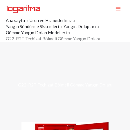
İçeriğe
MAI
atla
ME
Ana sayfa
Urun ve Hizmetlerimiz
Yangın Söndürme Sistemleri
Yangın Dolapları
Gömme Yangın Dolap Modelleri
G22-R2T Teçhizat Bölmeli Gömme Yangın Dolabı
G22-R2T Teçhizat Bölmeli Gömme Yangın Dolabı