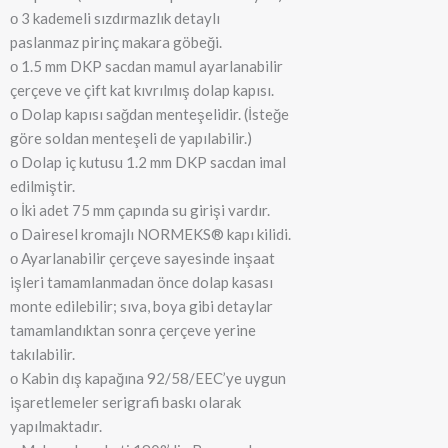
о 3 kademeli sızdırmazlık detaylı
paslanmaz pirinç makara göbeği.
о 1.5 mm DKP sacdan mamul ayarlanabilir
çerçeve ve çift kat kıvrılmış dolap kapısı.
о Dolap kapısı sağdan menteşelidir. (İsteğe
göre soldan menteşeli de yapılabilir.)
о Dolap iç kutusu 1.2 mm DKP sacdan imal
edilmiştir.
о İki adet 75 mm çapında su girişi vardır.
о Dairesel kromajlı NORMEKS® kapı kilidi.
о Ayarlanabilir çerçeve sayesinde inşaat
işleri tamamlanmadan önce dolap kasası
monte edilebilir; sıva, boya gibi detaylar
tamamlandıktan sonra çerçeve yerine
takılabilir.
о Kabin dış kapağına 92/58/EEC’ye uygun
işaretlemeler serigrafi baskı olarak
yapılmaktadır.