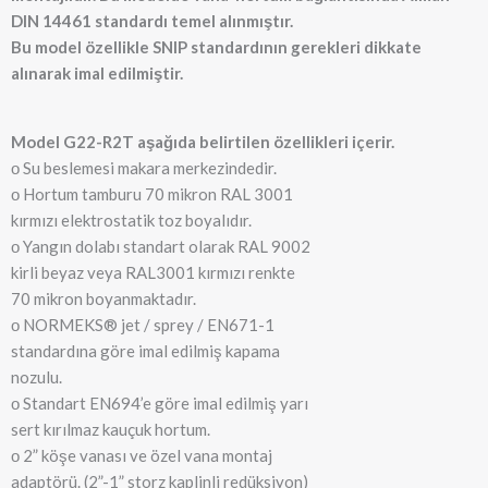
DIN 14461 standardı temel alınmıştır.
Bu model özellikle SNIP standardının gerekleri dikkate
alınarak imal edilmiştir.
Model G22-R2T aşağıda belirtilen özellikleri içerir.
о Su beslemesi makara merkezindedir.
о Hortum tamburu 70 mikron RAL 3001
kırmızı elektrostatik toz boyalıdır.
о Yangın dolabı standart olarak RAL 9002
kirli beyaz veya RAL3001 kırmızı renkte
70 mikron boyanmaktadır.
о NORMEKS® jet / sprey / EN671-1
standardına göre imal edilmiş kapama
nozulu.
о Standart EN694’e göre imal edilmiş yarı
sert kırılmaz kauçuk hortum.
о 2” köşe vanası ve özel vana montaj
adaptörü. (2”-1” storz kaplinli redüksiyon)