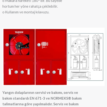
о Makara hareketi 180°’dir. Bu sayede
hortum her yöne rahatça çekilebilir.
о Kullanım ve montaj kılavuzu.
Yangın dolaplarının servisi ve bakımı, servis ve
bakım standardı EN 671-3 ve NORMEKS® bakım
talimatlarına göre yapılmalıdır. Servis ve bakım