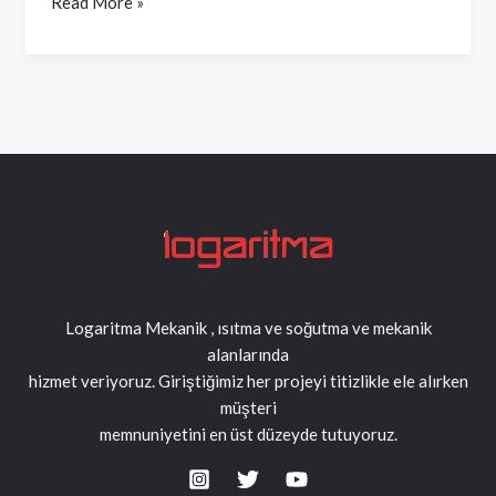
Read More »
Isı
Konforu
Logaritma Mekanik , ısıtma ve soğutma ve mekanik
alanlarında
hizmet veriyoruz. Giriştiğimiz her projeyi titizlikle ele alırken
müşteri
memnuniyetini en üst düzeyde tutuyoruz.