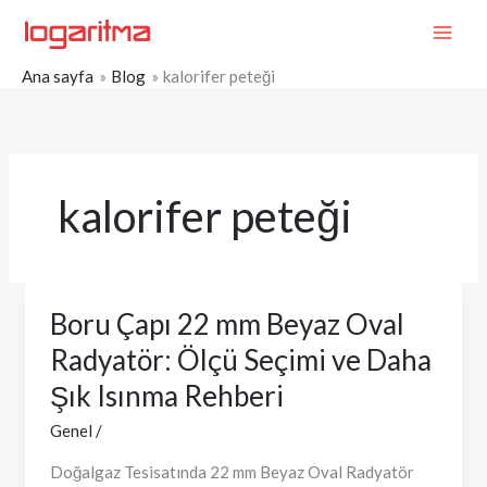
İçeriğe
MAI
atla
ME
Ana sayfa
Blog
kalorifer peteği
kalorifer peteği
Boru Çapı 22 mm Beyaz Oval
Boru
Çapı
Radyatör: Ölçü Seçimi ve Daha
22
Şık Isınma Rehberi
mm
Beyaz
Genel
/
Oval
Doğalgaz Tesisatında 22 mm Beyaz Oval Radyatör
Radyatör: