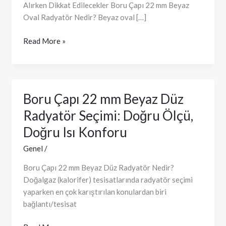
Alırken Dikkat Edilecekler Boru Çapı 22 mm Beyaz
Ölçü
Oval Radyatör Nedir? Beyaz oval […]
Seçimi
ve
Read More »
Daha
Şık
Isınma
Rehberi
Boru Çapı 22 mm Beyaz Düz
Boru
Çapı
Radyatör Seçimi: Doğru Ölçü,
22
Doğru Isı Konforu
mm
Beyaz
Genel
/
Düz
Boru Çapı 22 mm Beyaz Düz Radyatör Nedir?
Radyatör
Doğalgaz (kalorifer) tesisatlarında radyatör seçimi
Seçimi:
yaparken en çok karıştırılan konulardan biri
Doğru
bağlantı/tesisat
Ölçü,
Doğru