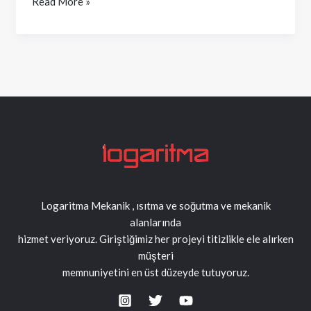
Read More »
Isı
Konforu
Logaritma Mekanik , ısıtma ve soğutma ve mekanik
alanlarında
hizmet veriyoruz. Giriştiğimiz her projeyi titizlikle ele alırken
müşteri
memnuniyetini en üst düzeyde tutuyoruz.