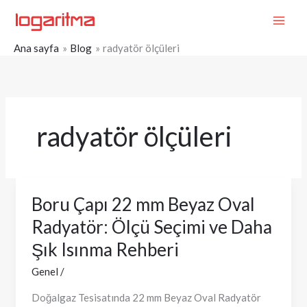
İçeriğe
MAI
atla
ME
Ana sayfa
Blog
radyatör ölçüleri
radyatör ölçüleri
Boru Çapı 22 mm Beyaz Oval
Boru
Çapı
Radyatör: Ölçü Seçimi ve Daha
22
Şık Isınma Rehberi
mm
Beyaz
Genel
/
Oval
Doğalgaz Tesisatında 22 mm Beyaz Oval Radyatör
Radyatör: