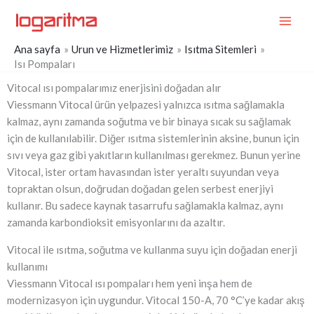
İçeriğe
MAI
atla
ME
Ana sayfa
Urun ve Hizmetlerimiz
Isıtma Sitemleri
Isı Pompaları
Vitocal ısı pompalarımız enerjisini doğadan alır
Viessmann Vitocal ürün yelpazesi yalnızca ısıtma sağlamakla
kalmaz, aynı zamanda soğutma ve bir binaya sıcak su sağlamak
için de kullanılabilir. Diğer ısıtma sistemlerinin aksine, bunun için
sıvı veya gaz gibi yakıtların kullanılması gerekmez. Bunun yerine
Vitocal, ister ortam havasından ister yeraltı suyundan veya
topraktan olsun, doğrudan doğadan gelen serbest enerjiyi
kullanır. Bu sadece kaynak tasarrufu sağlamakla kalmaz, aynı
zamanda karbondioksit emisyonlarını da azaltır.
Vitocal ile ısıtma, soğutma ve kullanma suyu için doğadan enerji
kullanımı
Viessmann Vitocal ısı pompaları hem yeni inşa hem de
modernizasyon için uygundur. Vitocal 150-A, 70 °C’ye kadar akış