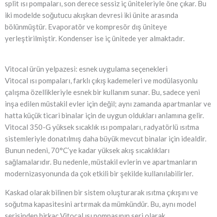
split ısı pompaları, son derece sessiz iç üniteleriyle öne çıkar. Bu
iki modelde soğutucu akışkan devresi iki ünite arasında
bölünmüştür. Evaporatör ve kompresör dış üniteye
yerleştirilmiştir. Kondenser ise iç ünitede yer almaktadır.
Vitocal ürün yelpazesi: esnek uygulama seçenekleri
Vitocal ısı pompaları, farklı çıkış kademeleri ve modülasyonlu
çalışma özellikleriyle esnek bir kullanım sunar. Bu, sadece yeni
inşa edilen müstakil evler için değil; aynı zamanda apartmanlar ve
hatta küçük ticari binalar için de uygun oldukları anlamına gelir.
Vitocal 350-G yüksek sıcaklık ısı pompaları, radyatörlü ısıtma
sistemleriyle donatılmış daha büyük mevcut binalar için idealdir.
Bunun nedeni, 70°C’ye kadar yüksek akış sıcaklıkları
sağlamalarıdır. Bu nedenle, müstakil evlerin ve apartmanların
modernizasyonunda da çok etkili bir şekilde kullanılabilirler.
Kaskad olarak bilinen bir sistem oluşturarak ısıtma çıkışını ve
soğutma kapasitesini artırmak da mümkündür. Bu, aynı model
serisinden birkaç Vitocal ısı pompasının seri olarak