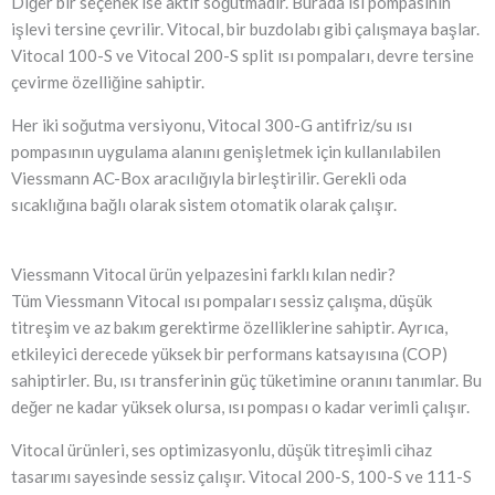
Diğer bir seçenek ise aktif soğutmadır. Burada ısı pompasının
işlevi tersine çevrilir. Vitocal, bir buzdolabı gibi çalışmaya başlar.
Vitocal 100-S ve Vitocal 200-S split ısı pompaları, devre tersine
çevirme özelliğine sahiptir.
Her iki soğutma versiyonu, Vitocal 300-G antifriz/su ısı
pompasının uygulama alanını genişletmek için kullanılabilen
Viessmann AC-Box aracılığıyla birleştirilir. Gerekli oda
sıcaklığına bağlı olarak sistem otomatik olarak çalışır.
Viessmann Vitocal ürün yelpazesini farklı kılan nedir?
Tüm Viessmann Vitocal ısı pompaları sessiz çalışma, düşük
titreşim ve az bakım gerektirme özelliklerine sahiptir. Ayrıca,
etkileyici derecede yüksek bir performans katsayısına (COP)
sahiptirler. Bu, ısı transferinin güç tüketimine oranını tanımlar. Bu
değer ne kadar yüksek olursa, ısı pompası o kadar verimli çalışır.
Vitocal ürünleri, ses optimizasyonlu, düşük titreşimli cihaz
tasarımı sayesinde sessiz çalışır. Vitocal 200-S, 100-S ve 111-S