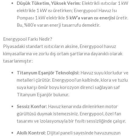
Düşük Tüketim, Yüksek Verim:
Elektrikli ısıtıcılar 1 kW
elektrikle 1 kW ısı üretirken; Energypool Havuz Isı
Pompası 1 kW elektrikle
5 kW’a varan ısı enerjisi
üretir.
Bu, %80’e varan enerji tasarrufu demektir.
Energypool Farkı Nedir?
Piyasadaki standart ısıtıcıların aksine, Energypool havuz
kimyasallarına ve zorlu dış ortam şartlarına dayanıklı olarak
tasarlanmıştır:
Titanyum Eşanjör Teknolojisi:
Havuz suyu klorludur ve
metalleri çürütür. Energypool’un kalbinde, klora ve tuzlu
suya karşı ömür boyu korozyon direnci sağlayan saf
Titanyum Eşanjör bulunur.
Sessiz Konfor:
Havuz kenarında dinlenirken motor
gürültüsü duymak istemezsiniz. Energypool, özel fan
tasarımı ve izolasyonuyla bir fısıltı sessizliğinde çalışır.
Akıllı Kontrol:
Dijital paneli sayesinde havuzunuzun