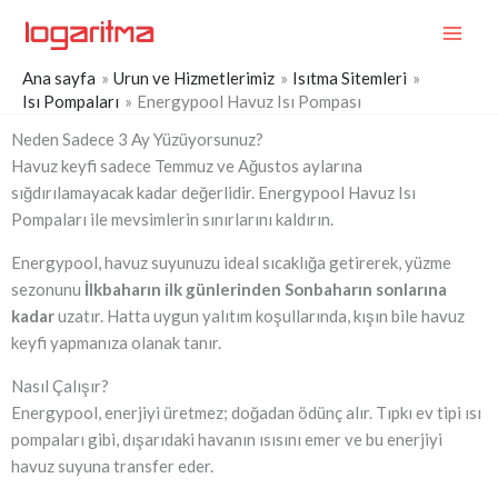
İçeriğe
MAI
atla
ME
Ana sayfa
Urun ve Hizmetlerimiz
Isıtma Sitemleri
Isı Pompaları
Energypool Havuz Isı Pompası
Neden Sadece 3 Ay Yüzüyorsunuz?
Havuz keyfi sadece Temmuz ve Ağustos aylarına
sığdırılamayacak kadar değerlidir. Energypool Havuz Isı
Pompaları ile mevsimlerin sınırlarını kaldırın.
Energypool, havuz suyunuzu ideal sıcaklığa getirerek, yüzme
sezonunu
İlkbaharın ilk günlerinden Sonbaharın sonlarına
kadar
uzatır. Hatta uygun yalıtım koşullarında, kışın bile havuz
keyfi yapmanıza olanak tanır.
Nasıl Çalışır?
Energypool, enerjiyi üretmez; doğadan ödünç alır. Tıpkı ev tipi ısı
pompaları gibi, dışarıdaki havanın ısısını emer ve bu enerjiyi
havuz suyuna transfer eder.