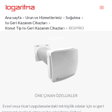
İçeriğe
MAI
atla
ME
Ana sayfa
Urun ve Hizmetlerimiz
Soğutma
Isı Geri Kazanım Cihazları
Konut Tip Isı Geri Kazanım Cihazları
RESPİRO
RESPİRO
ÖNE ÇIKAN ÖZELLİKLER
Evsel veya ticari uygulamalardaki tek kişilik odalar için ısı geri
kazanımlı merkezi olmayan havalandırma ünitesi.