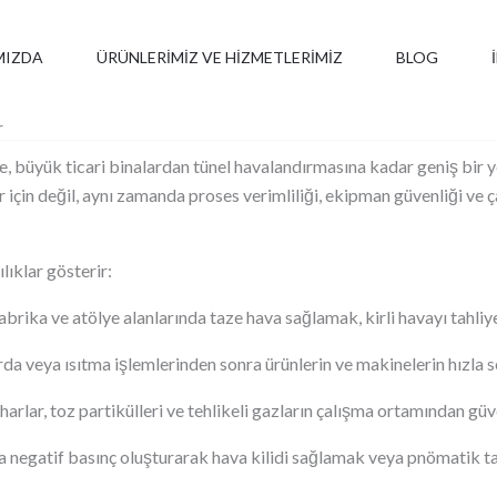
MIZDA
ÜRÜNLERIMIZ VE HIZMETLERIMIZ
BLOG
r
ine, büyük ticari binalardan tünel havalandırmasına kadar geniş bir 
in değil, aynı zamanda proses verimliliği, ekipman güvenliği ve çalış
lıklar gösterir:
brika ve atölye alanlarında taze hava sağlamak, kirli havayı tahli
arda veya ısıtma işlemlerinden sonra ürünlerin ve makinelerin hızl
lar, toz partikülleri ve tehlikeli gazların çalışma ortamından güve
eya negatif basınç oluşturarak hava kilidi sağlamak veya pnömatik