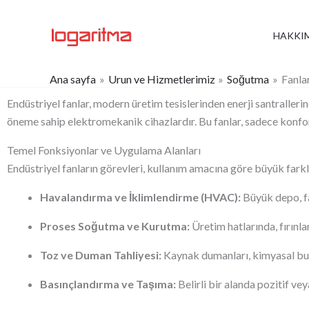
İçeriğe
atla
HAKKI
Ana sayfa
Urun ve Hizmetlerimiz
Soğutma
Fanla
Endüstriyel fanlar, modern üretim tesislerinden enerji santraller
öneme sahip elektromekanik cihazlardır. Bu fanlar, sadece konfor iç
Temel Fonksiyonlar ve Uygulama Alanları
Endüstriyel fanların görevleri, kullanım amacına göre büyük farklı
Havalandırma ve İklimlendirme (HVAC):
Büyük depo, fa
Proses Soğutma ve Kurutma:
Üretim hatlarında, fırınl
Toz ve Duman Tahliyesi:
Kaynak dumanları, kimyasal buhar
Basınçlandırma ve Taşıma:
Belirli bir alanda pozitif v