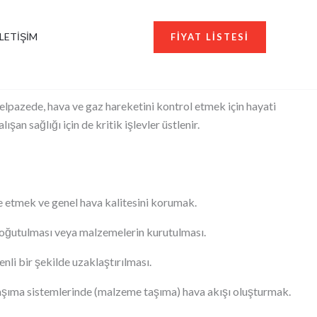
İLETIŞIM
FIYAT LISTESI
yelpazede, hava ve gaz hareketini kontrol etmek için hayati
an sağlığı için de kritik işlevler üstlenir.
ye etmek ve genel hava kalitesini korumak.
a soğutulması veya malzemelerin kurutulması.
nli bir şekilde uzaklaştırılması.
 taşıma sistemlerinde (malzeme taşıma) hava akışı oluşturmak.