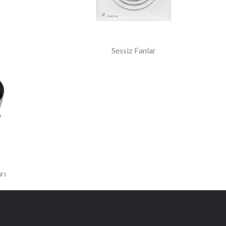
Sessiz Fanlar
rı