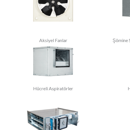
Aksiyel Fanlar
Şömine S
Hücreli Aspiratörler
H