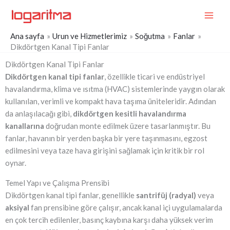
İçeriğe
MAI
atla
ME
Ana sayfa
Urun ve Hizmetlerimiz
Soğutma
Fanlar
Dikdörtgen Kanal Tipi Fanlar
Dikdörtgen Kanal Tipi Fanlar
Dikdörtgen kanal tipi fanlar
, özellikle ticari ve endüstriyel
havalandırma, klima ve ısıtma (HVAC) sistemlerinde yaygın olarak
kullanılan, verimli ve kompakt hava taşıma üniteleridir. Adından
da anlaşılacağı gibi,
dikdörtgen kesitli havalandırma
kanallarına
doğrudan monte edilmek üzere tasarlanmıştır. Bu
fanlar, havanın bir yerden başka bir yere taşınmasını, egzost
edilmesini veya taze hava girişini sağlamak için kritik bir rol
oynar.
Temel Yapı ve Çalışma Prensibi
Dikdörtgen kanal tipi fanlar, genellikle
santrifüj (radyal)
veya
aksiyal
fan prensibine göre çalışır, ancak kanal içi uygulamalarda
en çok tercih edilenler, basınç kaybına karşı daha yüksek verim