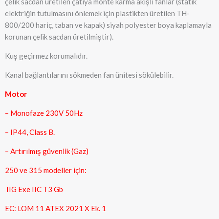
çelik sacdan üretilen çatıya monte karma akışlı fanlar (statik
elektriğin tutulmasını önlemek için plastikten üretilen TH-
800/200 hariç, taban ve kapak) siyah polyester boya kaplamayla
korunan çelik sacdan üretilmiştir).
Kuş geçirmez korumalıdır.
Kanal bağlantılarını sökmeden fan ünitesi sökülebilir.
Motor
– Monofaze 230V 50Hz
– IP44, Class B.
– Artırılmış güvenlik (Gaz)
250 ve 315 modeller için:
IIG Exe IIC T3 Gb
EC: LOM 11 ATEX 2021 X Ek. 1