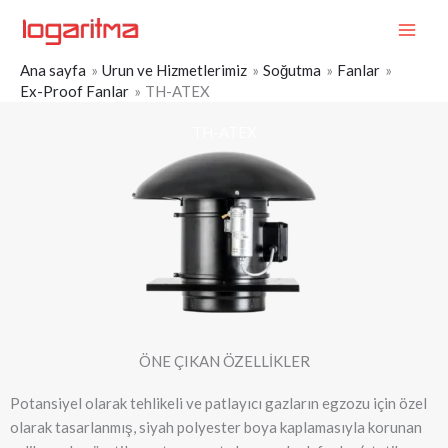
İçeriğe
MAI
atla
ME
Ana sayfa
Urun ve Hizmetlerimiz
Soğutma
Fanlar
Ex-Proof Fanlar
TH-ATEX
TH-ATEX
ÖNE ÇIKAN ÖZELLİKLER
Potansiyel olarak tehlikeli ve patlayıcı gazların egzozu için özel
olarak tasarlanmış, siyah polyester boya kaplamasıyla korunan