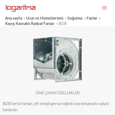
İçeriğe
MAI
atla
ME
Ana sayfa
Urun ve Hizmetlerimiz
Soğutma
Fanlar
Kayış Kasnaklı Radyal Fanlar
BDB
BDB
ÖNE ÇIKAN ÖZELLİKLER
BDB Serisi fanlar, çift emişli geriye eğimli seyrek kanatlı radyal
fanlardır.