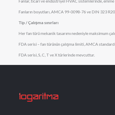
Fanlar, ticari ve endüstriyel HVAC sistemlerinde, emme v
Fanların boyutları, AMCA 99-0098-76 ve DIN 323 R20 
Tip / Çalışma sınırları
Her fan türü mekanik tasarımı nedeniyle maksimum çalış
FDA serisi – fan türünün çalışma limiti, AMCA standardı 9
FDA serisi, S, C, T ve X türlerinde mevcuttur.