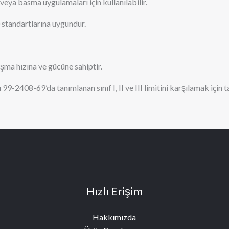
eya basma uygulamaları için kullanılabilir.
standartlarına uygundur.
ma hızına ve gücüne sahiptir.
9-2408-69’da tanımlanan sınıf I, II ve III limitini karşılamak için t
Hızlı Erişim
Hakkımızda