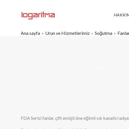
İçeriğe
atla
HAKKI
Ana sayfa
Urun ve Hizmetlerimiz
Soğutma
Fanla
FDA
FDA Serisi fanlar, çift emişli öne eğimli sık kanatlı radyal